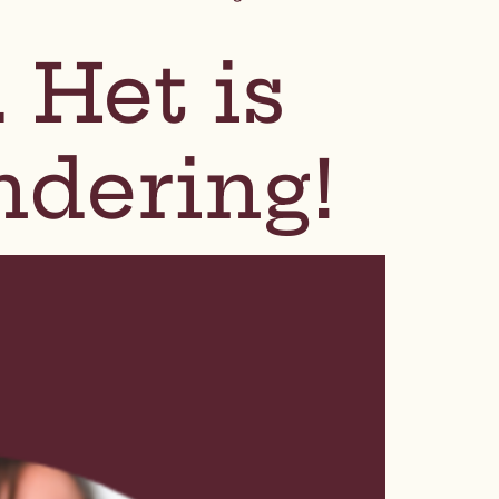
. Het is
ndering!