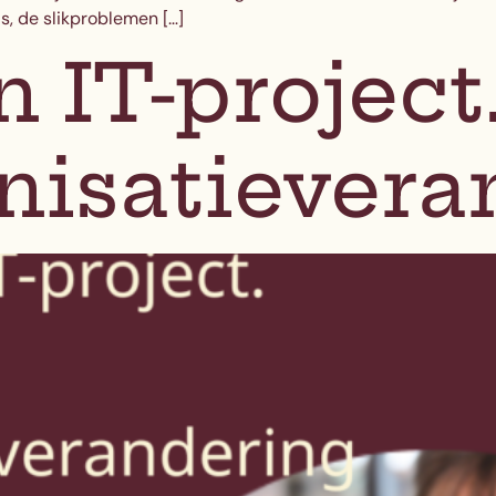
is, de slikproblemen […]
n IT-project
nisatievera