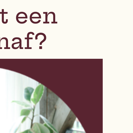
t een
enaf?